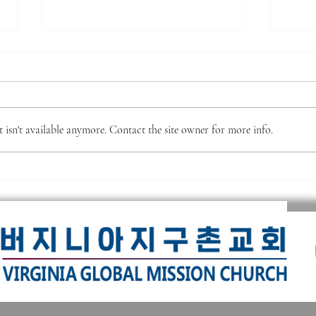
*** 알리는 말씀 (7.31.2026)
7.2
***
(16
● 제직 훈련 가을 학기 시작 본 교
주요 
회 제직이 되기 위한 필수 훈련인
판의 
isn't available anymore. Contact the site owner for more info.
‘제직 훈련’이 9월 6일(주일) 주간
성공,
부터 시작됩니다. 이 훈련은 10주
으로 
간의 훈련으로 강의는 이수용 목사
의 정
님이 진행을 하십니다. 교과목으로
이거나
는 새생명반, 새가족반, 목자론, 제
대적하
직 오리엔테이션이 있습니다. 교재
이다.
가격은 $10불 신청은 헌금함 옆에
이나 
있는 ‘훈련 신청서’에 작성하셔서
'온유
헌
한