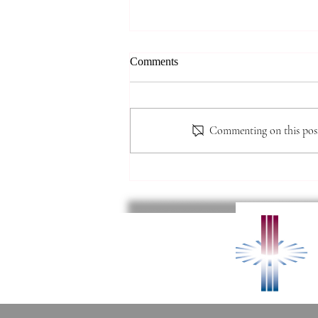
*** 알리는 말씀 (8.7.2026) ***
Comments
● 존스홉킨스 무료 청력검사 및 연
구 프로그램 안내 존스홉킨스 청력
검사팀에서 60세 이상 한인 어르
Commenting on this post 
신들을 대상으로 무료 청력선별검
사와 난청·인지기능 관련 연구 프
로그램을 진행할 예정입니다. 검사
결과에 따라 희망자는 연구에 참여
할 수 있으며, 인지기능검사와 대
화 교육, 무료 음향증폭기 제공 등
의 혜택을 받을 수 있습니다. 자세
한 연구