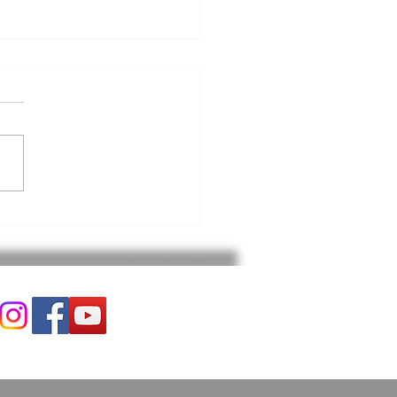
6.2026. 고린도후서 강해
) 영적 전쟁. 고후10:1~6절
분석 내용은 다음과 같다: *
전환: 세상의 가치 기준(소유,
 지배)을 버리고 영적인 시각
삶을 재해석해야 한다. * 적
체: 우리의 싸움 대상은 사람
 환경이 아니라, 하나님을
는 악의 세력(사탄과 귀신)
 * 무기와 전략: 세상적인 힘
논리가 아닌, 말씀에 근거한
와 관용'이 영적 전쟁의 강력