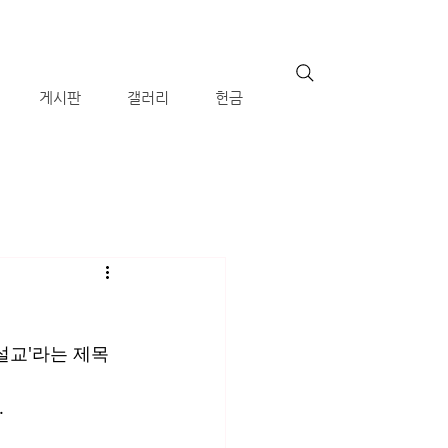
게시판
갤러리
헌금
설교'라는 제목
 