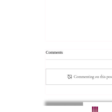
*** 알리는 말씀 (8.7.2026) ***
Comments
● 존스홉킨스 무료 청력검사 및 연
구 프로그램 안내 존스홉킨스 청력
검사팀에서 60세 이상 한인 어르
Commenting on this post 
신들을 대상으로 무료 청력선별검
사와 난청·인지기능 관련 연구 프
로그램을 진행할 예정입니다. 검사
결과에 따라 희망자는 연구에 참여
할 수 있으며, 인지기능검사와 대
화 교육, 무료 음향증폭기 제공 등