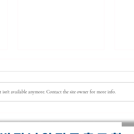
*** 알리는 말씀 (7.31.2026)
7.2
***
(16
● 제직 훈련 가을 학기 시작 본 교
주요 
회 제직이 되기 위한 필수 훈련인
판의 
isn't available anymore. Contact the site owner for more info.
‘제직 훈련’이 9월 6일(주일) 주간
성공,
부터 시작됩니다. 이 훈련은 10주
으로 
간의 훈련으로 강의는 이수용 목사
의 정
님이 진행을 하십니다. 교과목으로
이거나
는 새생명반, 새가족반, 목자론, 제
대적하
직 오리엔테이션이 있습니다. 교재
이다.