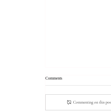
8.2.2026. 홀리 리듬(Holy
Comments
Rhythm.) 눅5:15, 단 6:10, 삼하
5:18~25(황성주 목사)
핵심 요약 본 문서는 황성주 목사
의 설교 내용을 바탕으로, 그리스
Commenting on this post 
도인이 지녀야 할 '홀리 리듬(Holy
Rhythm)'의 개념과 그 실제적 적