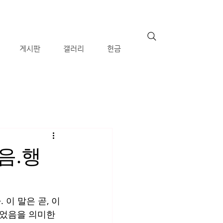
게시판
갤러리
헌금
음.행
이 말은 곧, 이
뀌었음을 의미한