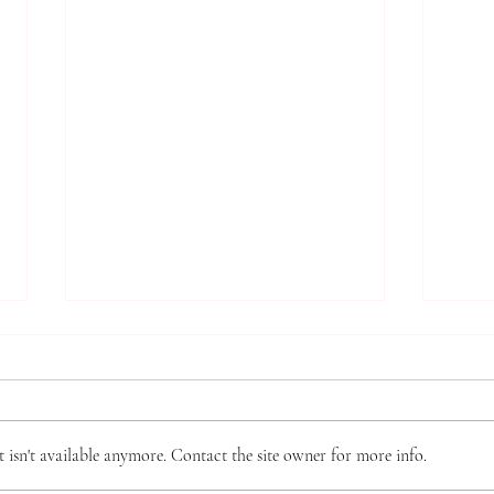
*** 알리는 말씀 (8.7.2026) ***
*** 
***
● 존스홉킨스 무료 청력검사 및 연
● 제
구 프로그램 안내 존스홉킨스 청력
회 제
검사팀에서 60세 이상 한인 어르
isn't available anymore. Contact the site owner for more info.
‘제직
신들을 대상으로 무료 청력선별검
부터 
사와 난청·인지기능 관련 연구 프