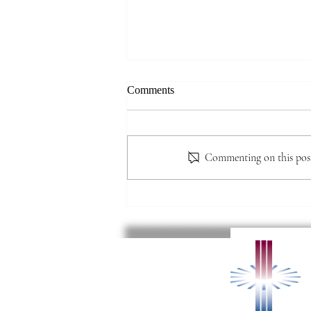
*** 알리는 말씀 (8.7.2026) ***
Comments
● 존스홉킨스 무료 청력검사 및 연
구 프로그램 안내 존스홉킨스 청력
검사팀에서 60세 이상 한인 어르
Commenting on this post 
신들을 대상으로 무료 청력선별검
사와 난청·인지기능 관련 연구 프
로그램을 진행할 예정입니다. 검사
결과에 따라 희망자는 연구에 참여
할 수 있으며, 인지기능검사와 대
화 교육, 무료 음향증폭기 제공 등
의 혜택을 받을 수 있습니다. 자세
한 연구