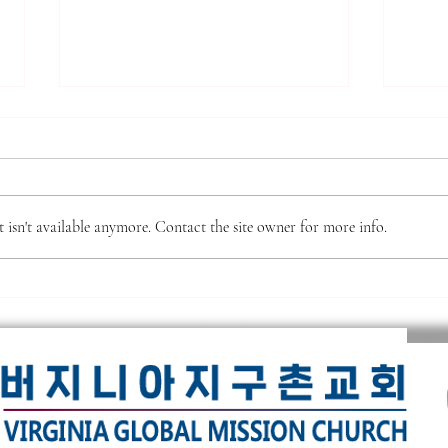
*** 알리는 말씀 (7.31.2026)
7.2
***
(16
● 제직 훈련 가을 학기 시작 본 교
주요 
회 제직이 되기 위한 필수 훈련인
판의 
isn't available anymore. Contact the site owner for more info.
‘제직 훈련’이 9월 6일(주일) 주간
성공,
부터 시작됩니다. 이 훈련은 10주
으로 
간의 훈련으로 강의는 이수용 목사
의 정
님이 진행을 하십니다. 교과목으로
이거나
는 새생명반, 새가족반, 목자론, 제
대적하
직 오리엔테이션이 있습니다. 교재
이다.
가격은 $10불 신청은 헌금함 옆에
이나 
있는 ‘훈련 신청서’에 작성하셔서
'온유
헌
한