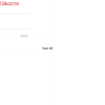
515&cp=nv
See All