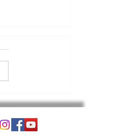
6.2026. 고린도후서 강해
) 영적 전쟁. 고후10:1~6절
분석 내용은 다음과 같다: *
전환: 세상의 가치 기준(소유,
 지배)을 버리고 영적인 시각
삶을 재해석해야 한다. * 적
체: 우리의 싸움 대상은 사람
 환경이 아니라, 하나님을
는 악의 세력(사탄과 귀신)
 * 무기와 전략: 세상적인 힘
논리가 아닌, 말씀에 근거한
와 관용'이 영적 전쟁의 강력