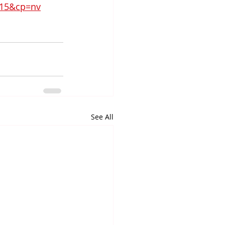
515&cp=nv
See All