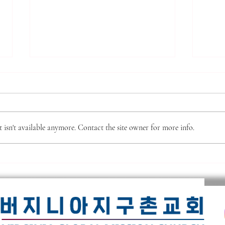
*** 알리는 말씀 (7.31.2026)
7.2
***
(16
● 제직 훈련 가을 학기 시작 본 교
주요 
회 제직이 되기 위한 필수 훈련인
판의 
isn't available anymore. Contact the site owner for more info.
‘제직 훈련’이 9월 6일(주일) 주간
성공,
부터 시작됩니다. 이 훈련은 10주
으로 
간의 훈련으로 강의는 이수용 목사
의 정
님이 진행을 하십니다. 교과목으로
이거나
는 새생명반, 새가족반, 목자론, 제
대적하
직 오리엔테이션이 있습니다. 교재
이다.
가격은 $10불 신청은 헌금함 옆에
이나 
있는 ‘훈련 신청서’에 작성하셔서
'온유