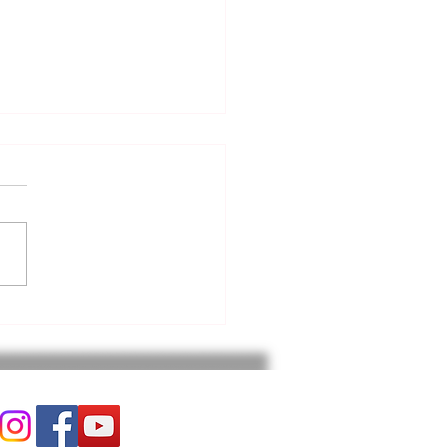
6.2026. 고린도후서 강해
) 영적 전쟁. 고후10:1~6절
분석 내용은 다음과 같다: *
전환: 세상의 가치 기준(소유,
 지배)을 버리고 영적인 시각
삶을 재해석해야 한다. * 적
체: 우리의 싸움 대상은 사람
 환경이 아니라, 하나님을
는 악의 세력(사탄과 귀신)
 * 무기와 전략: 세상적인 힘
논리가 아닌, 말씀에 근거한
와 관용'이 영적 전쟁의 강력