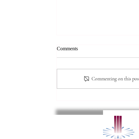
*** 알리는 말씀 (8.7.2026) ***
Comments
● 존스홉킨스 무료 청력검사 및 연
구 프로그램 안내 존스홉킨스 청력
검사팀에서 60세 이상 한인 어르
Commenting on this post 
신들을 대상으로 무료 청력선별검
사와 난청·인지기능 관련 연구 프
로그램을 진행할 예정입니다. 검사
결과에 따라 희망자는 연구에 참여
할 수 있으며, 인지기능검사와 대
화 교육, 무료 음향증폭기 제공 등
의 혜택을 받을 수 있습니다. 자세
한 연구