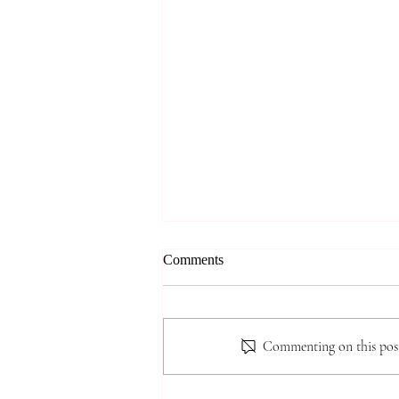
*** 알리는 말씀 (8.7.2026) ***
Comments
● 존스홉킨스 무료 청력검사 및 연
구 프로그램 안내 존스홉킨스 청력
검사팀에서 60세 이상 한인 어르
Commenting on this post 
신들을 대상으로 무료 청력선별검
사와 난청·인지기능 관련 연구 프
로그램을 진행할 예정입니다. 검사