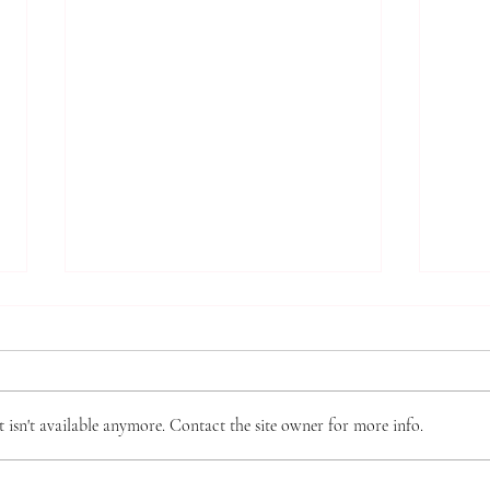
*** 알리는 말씀 (7.31.2026)
7.2
***
(16
● 제직 훈련 가을 학기 시작 본 교
주요 
회 제직이 되기 위한 필수 훈련인
판의 
isn't available anymore. Contact the site owner for more info.
‘제직 훈련’이 9월 6일(주일) 주간
성공,
부터 시작됩니다. 이 훈련은 10주
으로 
간의 훈련으로 강의는 이수용 목사
의 정