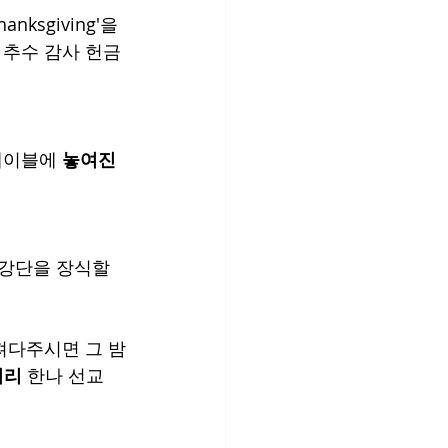
ksgiving'을 
로 추수 감사 헌금
테이블에 
놓여진 
 강단을 장식할 
가져다주시면 그 밤
미리
 한나 선교