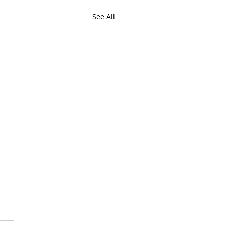
See All
6.2026. 고린도후서 강해
) 영적 전쟁. 고후10:1~6절