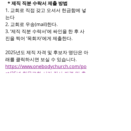
  * 제직 직분 수락서 제출 방법
1. 교회로 직접 갖고 오셔서 헌금함에 넣
는다
2. 교회로 우송(mail)한다.
3. ‘제직 직분 수락서’에 싸인을 한 후 사
진을 찍어 ‘목회자’에게 제출한다.
2025년도 제직 자격 및 후보자 명단은 아
래를 클릭하시면 보실 수 있습니다.
https://www.onebodychurch.com/po
st/25년-한몸교회-서리-집사-자격-및-후
보자-명단
아래의 링크를 클릭해서 들어가시면, 밤 
12시가 넘으면 바뀌어진 새 날의 큐티를 
하실 수 있습니다. 링크를 클릭하신 후에 
왼쪽의 
‘오늘의 QT’
를 클릭하시기 바랍니
다.
https://www.duranno.com/qt/default.