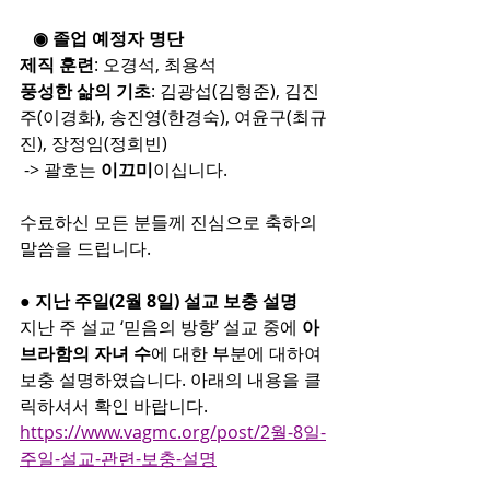
   ◉ 졸업 예정자 명단
제직 훈련
: 오경석, 최용석
풍성한 삶의 기초
: 김광섭(김형준), 김진
주(이경화), 송진영(한경숙), 여윤구(최규
진), 장정임(정희빈) 
 -> 괄호는
 이끄미
이십니다.
수료하신 모든 분들께 진심으로 축하의 
말씀을 드립니다.
● 지난 주일(2월 8일) 설교 보충 설명
지난 주 설교 ‘믿음의 방향’ 설교 중에 
아
브라함의 자녀 수
에 대한 부분에 대하여 
보충 설명하였습니다. 아래의 내용을 클
릭하셔서 확인 바랍니다.
https://www.vagmc.org/post/2월-8일-
주일-설교-관련-보충-설명