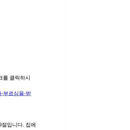
크를 클릭하시
성도라-부르심을-받
9절입니다. 집에