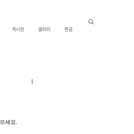
게시판
갤러리
헌금
놓으세요.