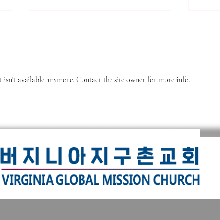
*** 알리는 말씀 (8.7.2026) ***
*** 
***
● 존스홉킨스 무료 청력검사 및 연
● 제
구 프로그램 안내 존스홉킨스 청력
회 제
검사팀에서 60세 이상 한인 어르
isn't available anymore. Contact the site owner for more info.
‘제직
신들을 대상으로 무료 청력선별검
부터 
사와 난청·인지기능 관련 연구 프
간의
로그램을 진행할 예정입니다. 검사
님이
결과에 따라 희망자는 연구에 참여
는 새
할 수 있으며, 인지기능검사와 대
직 
화 교육, 무료 음향증폭기 제공 등
가격은 $10
의 혜택을 받을 수 있습니다. 자세
있는 
한 연구
헌