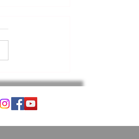
알리는 말씀 (7.31.2026)
직 훈련 가을 학기 시작 본 교
직이 되기 위한 필수 훈련인
 훈련’이 9월 6일(주일) 주간
시작됩니다. 이 훈련은 10주
 훈련으로 강의는 이수용 목사
 진행을 하십니다. 교과목으로
생명반, 새가족반, 목자론, 제
오리엔테이션이 있습니다. 교재
불 신청은 헌금함 옆에
‘훈련 신청서’에 작성하셔서