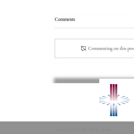
8.2.2026. 홀리 리듬(Holy
Comments
Rhythm.) 눅5:15, 단 6:10, 삼하
5:18~25(황성주 목사)
핵심 요약 본 문서는 황성주 목사
의 설교 내용을 바탕으로, 그리스
Commenting on this post 
도인이 지녀야 할 '홀리 리듬(Holy
Rhythm)'의 개념과 그 실제적 적
용을 분석한다. 핵심은 인간의 노
력이나 경력에 의존하는 것이 아니
라, 매 순간 하나님의 음성을 경청
하고 그분의 임재 안에 거하며 삶
의 박자를 맞춰가는 것이다. 예수
그리스도, 다니엘, 다윗의 사례를
통해 사역과 안식의
© 2025 by VAGMC Media Team