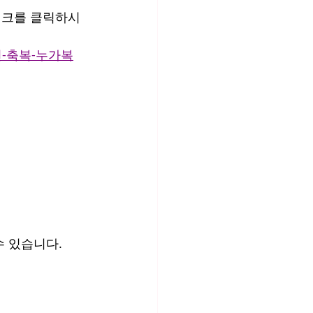
 링크를 클릭하시
비-된-축복-누가복
수 있습니다.