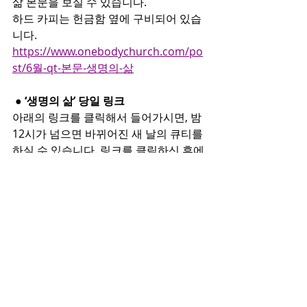
삶 본문을 보실 수 있습니다.
하드 카피는 헌금함 옆에 구비되어 있습
니다.
https://www.onebodychurch.com/po
st/6월-qt-본문-생명의-삶
 ● ‘생명의 삶’ 당일 링크
아래의 링크를 클릭해서 들어가시면, 밤 
12시가 넘으면 바뀌어진 새 날의 큐티를 
하실 수 있습니다. 링크를 클릭하신 후에 
왼쪽의 
‘오늘의 QT’
를 클릭하시기 바랍니
다.
https://www.duranno.com/qt/default.
asp
 ● 중보기도 신청
중보 기도를 요청하실 분들은 교회 헌금
함 옆에 비치되어 있는 ‘중보기도 신청
서’에 작성하여 헌금함 혹은 김순창 목사