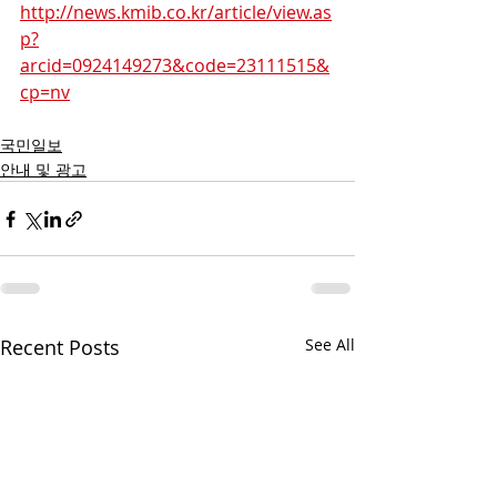
http://news.kmib.co.kr/article/view.as
p?
arcid=0924149273&code=23111515&
cp=nv
국민일보
안내 및 광고
Recent Posts
See All