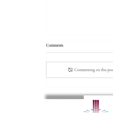
*** 알리는 말씀 (7.31.2026)
Comments
***
● 제직 훈련 가을 학기 시작 본 교
회 제직이 되기 위한 필수 훈련인
Commenting on this post 
‘제직 훈련’이 9월 6일(주일) 주간
부터 시작됩니다. 이 훈련은 10주
간의 훈련으로 강의는 이수용 목사
님이 진행을 하십니다. 교과목으로
는 새생명반, 새가족반, 목자론, 제
직 오리엔테이션이 있습니다. 교재
가격은 $10불 신청은 헌금함 옆에