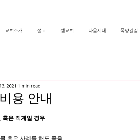
교회소개
설교
쎌교회
다음세대
목양컬럼
13, 2021
1 min read
 비용 안내
인 혹은 직계일 경우
 선물 혹은 사례를 해도 좋음