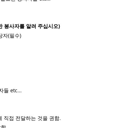
요한 봉사자를 알려 주십시오)
당자(필수)
etc...     
게 직접 전달하는 것을 권함.
함.