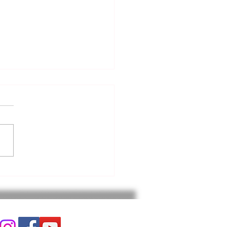
알리는 말씀 (7.24.2026)
롬 라틴아메리카 사역 스케치
. 2 지난 영상에서는 한국 지구
회와 워싱턴 지구촌교회, 버지
지구촌교회가 함께 섬긴 ‘샬
틴아메리카 선교 집회’의 전
인 모습과 현장의 은혜를 나누
 번째 영상은 그
데 "버지니아 지구촌교회 선
의 사역"을 중심으로 담았습