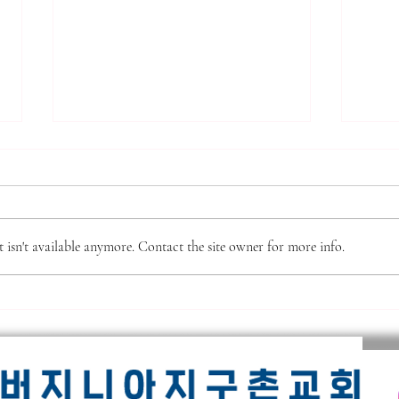
7.26.2026. 고린도후서 강해
*** 
***
(16) 영적 전쟁. 고후10:1~6절
● 샬
주요 분석 내용은 다음과 같다: *
Vol
판의 전환: 세상의 가치 기준(소유,
isn't available anymore. Contact the site owner for more info.
촌교
성공, 지배)을 버리고 영적인 시각
니아 
으로 삶을 재해석해야 한다. * 적
롬 라
의 정체: 우리의 싸움 대상은 사람
체적
이거나 환경이 아니라, 하나님을
었습니다. 이번 두
대적하는 악의 세력(사탄과 귀신)
가운
이다. * 무기와 전략: 세상적인 힘
교팀
이나 논리가 아닌, 말씀에 근거한