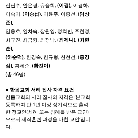
신연수, 안은경, 유승희, (
이경), 
이경화, 
이숙이, (
이승섭), 
이윤주, 이종선, (
임상
준), 
임용호, 임차숙, 장원영, 정희빈, 주현정, 
최규진, 최금형, 최정남, (
최제니), (최현
순), 
(하순덕), 
한경숙, 한규형, 한현선, (
홍경
심), 
홍혜순, (
황진이)
(총 46명)
● 한몸교회 서리 집사 자격 요건
한몸교회의 서리 집사의 자격은 ‘본교회 
등록하여 만 1년 이상 정기적으로 출석
한 정교인(세례 또는 침례를 받은 교인)
으로서 제직훈련 과정을 마친 교인’입니
다.