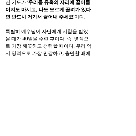
신 기도가 
‘우리를 유혹의 자리에 끌어들
이지도 마시고, 나도 모르게 끌려가 있다
면 반드시 거기서 끌어내 주세요’
이다. 
특별히 예수님이 사탄에게 시험을 받았
을 때가 40일을 주린 후이다. 즉, 영적으
로 가장 깨끗하고 청렴할 때이다. 우리 역
시 영적으로 가장 민감하고, 충만할 때에 
조심해야 한다. 마귀는 ‘우는 사자’와 같
이 우리에게 조금의 빈틈이 보이면 치고 
들어온다는 사실을 기억하자(벧전 5:8). 
‘말씀으로 무장하며 남을 정죄하는 함
정’에 빠지지 말고, 율법주의가 되어 ‘행
위로 완벽한 사람’이 되려고 하지 말자. 
오로지 그리스도 예수 그리스도의 십자
가의 보혈을 의지하여 ‘우리를 시험에 들
게 마시고, 다만 악에서 구하옵소서’라는 
기도가 온전히 내 삶에 이루어지기를 기
도하자. 그것이 우리로 하여금 이 땅을 살