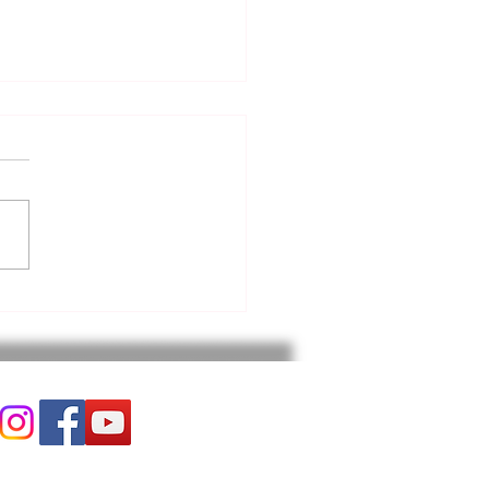
알리는 말씀 (7.24.2026)
롬 라틴아메리카 사역 스케치
. 2 지난 영상에서는 한국 지구
회와 워싱턴 지구촌교회, 버지
지구촌교회가 함께 섬긴 ‘샬
틴아메리카 선교 집회’의 전
인 모습과 현장의 은혜를 나누
 번째 영상은 그
데 "버지니아 지구촌교회 선
의 사역"을 중심으로 담았습
섬
위