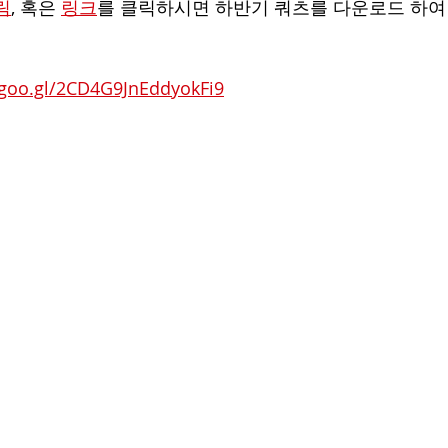
림
, 혹은 
링크
를 클릭하시면 하반기 쿼츠를 다운로드 하여 
.goo.gl/2CD4G9JnEddyokFi9