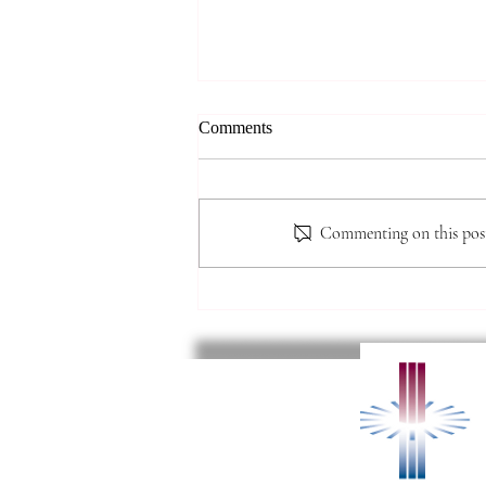
*** 알리는 말씀 (7.31.2026)
Comments
***
● 제직 훈련 가을 학기 시작 본 교
회 제직이 되기 위한 필수 훈련인
Commenting on this post 
‘제직 훈련’이 9월 6일(주일) 주간
부터 시작됩니다. 이 훈련은 10주
간의 훈련으로 강의는 이수용 목사
님이 진행을 하십니다. 교과목으로
는 새생명반, 새가족반, 목자론, 제
직 오리엔테이션이 있습니다. 교재
가격은 $10불 신청은 헌금함 옆에
있는 ‘훈련 신청서’에 작성하셔서
헌