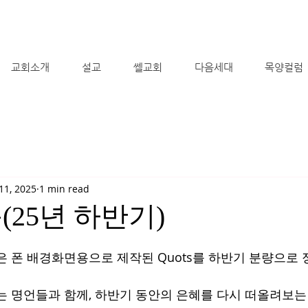
교회소개
설교
쎌교회
다음세대
목양컬럼
11, 2025
1 min read
(25년 하반기)
은 폰 배경화면용으로 제작된 Quots를 하반기 분량으로
는 명언들과 함께, 하반기 동안의 은혜를 다시 떠올려보는