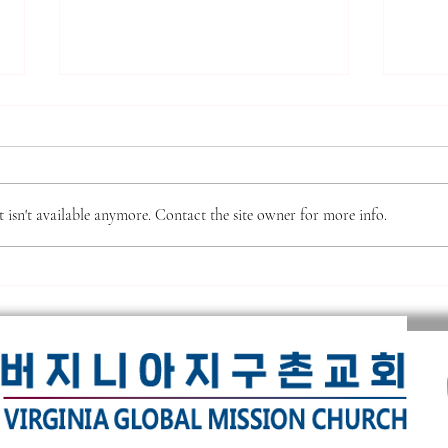
7.26.2026. 고린도후서 강해
*** 
***
(16) 영적 전쟁. 고후10:1~6절
● 샬
주요 분석 내용은 다음과 같다: *
Vol
판의 전환: 세상의 가치 기준(소유,
isn't available anymore. Contact the site owner for more info.
촌교
성공, 지배)을 버리고 영적인 시각
니아 
으로 삶을 재해석해야 한다. * 적
롬 라
의 정체: 우리의 싸움 대상은 사람
체적
이거나 환경이 아니라, 하나님을
었습니다. 이번 두
대적하는 악의 세력(사탄과 귀신)
가운
이다. * 무기와 전략: 세상적인 힘
교팀
이나 논리가 아닌, 말씀에 근거한
니다. 선교사님들과 그 가정을 
'온유와 관용'이 영적 전쟁의 강력
기기 
한