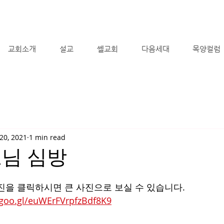
교회소개
설교
쎌교회
다음세대
목양컬럼
20, 2021
1 min read
로님 심방
진을 클릭하시면 큰 사진으로 보실 수 있습니다.
.goo.gl/euWErFVrpfzBdf8K9