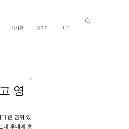
게시판
갤러리
헌금
리고 영
다’은 권위 있
는데 후대에 초