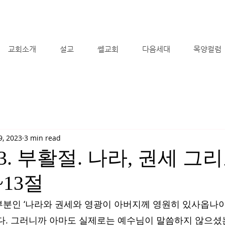
교회소개
설교
쎌교회
다음세대
목양컬럼
9, 2023
3 min read
2023. 부활절. 나라, 권세 그
~13절
분인 ‘나라와 권세와 영광이 아버지께 영원히 있사옵나이
다. 그러니까 아마도 실제로는 예수님이 말씀하지 않으셨