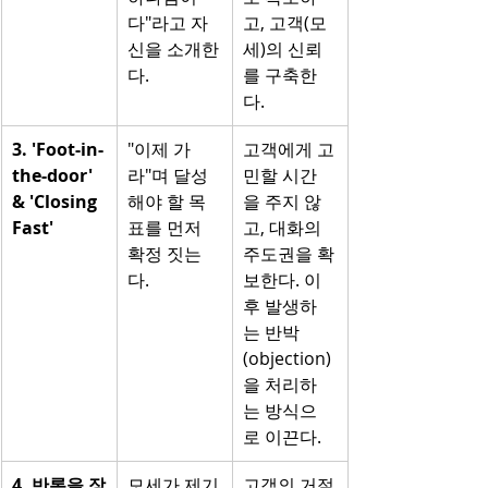
다"라고 자
고, 고객(모
신을 소개한
세)의 신뢰
다.
를 구축한
다.
3. 'Foot-in-
"이제 가
고객에게 고
the-door' 
라"며 달성
민할 시간
& 'Closing 
해야 할 목
을 주지 않
Fast'
표를 먼저 
고, 대화의 
확정 짓는
주도권을 확
다.
보한다. 이
후 발생하
는 반박
(objection)
을 처리하
는 방식으
로 이끈다.
4. 반론을 장
모세가 제기
고객의 거절