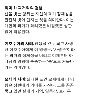
의미 1: 과거와의 결별
신을 벗는 행위는 자신의 과거 정체성을 
완전히 벗어 던지는 것을 의미한다. 이는 
개인의 과거가 화려했든 비참했든 상관
없이 적용된다.
여호수아의 사례:
전쟁을 앞둔 최고 사령
관 여호수아에게 이 명령은, '사령관'이라
는 과거의 정체성을 버리고 이제부터 하
나님의 명령에 순종하는 '종'으로 거듭나
라는 의미였다.
모세의 사례:
실패한 노인 모세에게 이 명
령은 정반대의 의미를 가진다. 그를 꽁꽁 
묶고 있던 실패의 기억, 열등감, 트라우
마, 낮은 자존감 등 비참한 과거에서 벗어
나라는 것이다. 즉, '한낱 목동'이라는 낡
은 신을 벗고 '하나님의 군대 사령관'이라