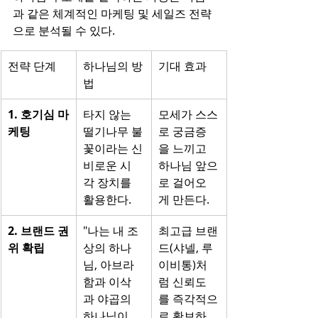
과 같은 체계적인 마케팅 및 세일즈 전략
으로 분석될 수 있다.
전략 단계
하나님의 방
기대 효과
법
1. 호기심 마
타지 않는 
모세가 스스
케팅
떨기나무 불
로 궁금증
꽃이라는 신
을 느끼고 
비로운 시
하나님 앞으
각 장치를 
로 걸어오
활용한다.
게 만든다.
2. 브랜드 권
"나는 내 조
최고급 브랜
위 확립
상의 하나
드(샤넬, 루
님, 아브라
이비통)처
함과 이삭
럼 신뢰도
과 야곱의 
를 즉각적으
하나님이
로 확보하