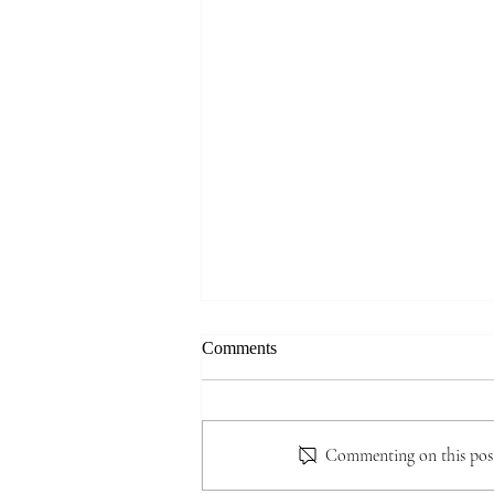
*** 알리는 말씀 (8.7.2026) ***
Comments
● 존스홉킨스 무료 청력검사 및 연
구 프로그램 안내 존스홉킨스 청력
검사팀에서 60세 이상 한인 어르
Commenting on this post 
신들을 대상으로 무료 청력선별검
사와 난청·인지기능 관련 연구 프