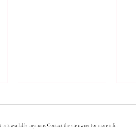
*** 알리는 말씀 (7.31.2026)
7.2
***
(16
● 제직 훈련 가을 학기 시작 본 교
주요 
회 제직이 되기 위한 필수 훈련인
판의 
isn't available anymore. Contact the site owner for more info.
‘제직 훈련’이 9월 6일(주일) 주간
성공,
부터 시작됩니다. 이 훈련은 10주
으로 