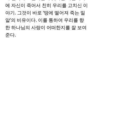
에 자신이 죽어서 친히 우리를 고치신 이
야기. 그것이 바로 ‘땅에 떨어져 죽는 밀
알’의 비유이다. 이를 통하여 우리를 향
한 하나님의 사랑이 어떠한지를 잘 보여
준다. 
그렇기에 이 밀알의 비유가 끝난 후 바로 
다음 장에 가면 ‘예수께서 자기가 세상을 
떠나 돌아가실 때가 이른 줄 아시고, 세상
에 있는 자기 사람들을 사랑하시되 끝까
지 사랑하시니라’(13:1)는 얘기로 이어진
다. 이것을 밝히 아는 자들이 구원의 열매
를 기대하면서 기꺼이 십자가의 길을 갈 
수 있다. 
● 나눔 질문
1. 설교 말씀을 들을 때에 가장 마음에 
와 닿았던 부분을 나누어 보라.