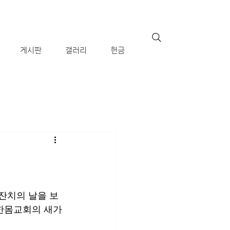
게시판
갤러리
헌금
잔치의 날을 보
 한몸교회의 새가