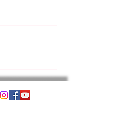
6.2026. 고린도후서 강해
) 영적 전쟁. 고후10:1~6절
분석 내용은 다음과 같다: *
전환: 세상의 가치 기준(소유,
 지배)을 버리고 영적인 시각
삶을 재해석해야 한다. * 적
체: 우리의 싸움 대상은 사람
 환경이 아니라, 하나님을
는 악의 세력(사탄과 귀신)
 * 무기와 전략: 세상적인 힘
논리가 아닌, 말씀에 근거한
와 관용'이 영적 전쟁의 강력