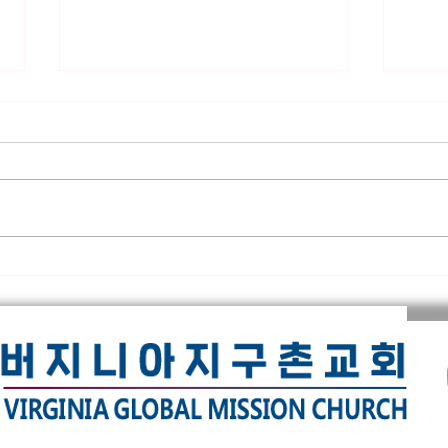
*** 알리는 말씀 (7.31.2026)
7.2
***
(16
● 제직 훈련 가을 학기 시작 본 교
주요 
회 제직이 되기 위한 필수 훈련인
판의 
‘제직 훈련’이 9월 6일(주일) 주간
성공,
부터 시작됩니다. 이 훈련은 10주
으로 
간의 훈련으로 강의는 이수용 목사
의 정
님이 진행을 하십니다. 교과목으로
이거나
는 새생명반, 새가족반, 목자론, 제
대적하
직 오리엔테이션이 있습니다. 교재
이다.
가격은 $10불 신청은 헌금함 옆에
이나 
있는 ‘훈련 신청서’에 작성하셔서
'온유
헌
한