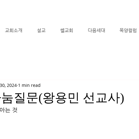
교회소개
설교
쎌교회
다음세대
목양컬럼
30, 2024
1 min read
나눔질문(왕용민 선교사)
 아는 것