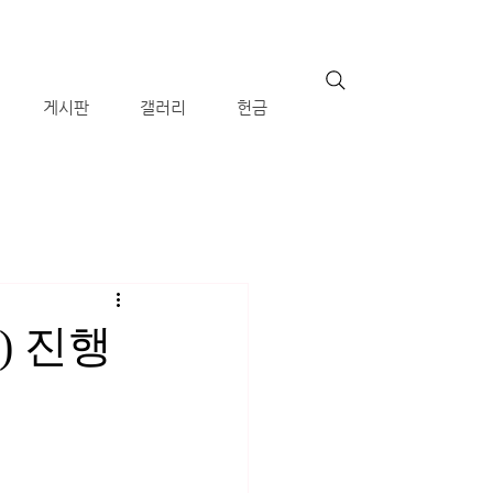
게시판
갤러리
헌금
) 진행