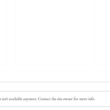
*** 알리는 말씀 (7.31.2026)
7.2
***
(16
● 제직 훈련 가을 학기 시작 본 교
주요 
회 제직이 되기 위한 필수 훈련인
판의 
isn't available anymore. Contact the site owner for more info.
‘제직 훈련’이 9월 6일(주일) 주간
성공,
부터 시작됩니다. 이 훈련은 10주
으로 