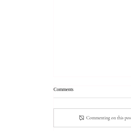
*** 알리는 말씀 (8.7.2026) ***
Comments
● 존스홉킨스 무료 청력검사 및 연
구 프로그램 안내 존스홉킨스 청력
검사팀에서 60세 이상 한인 어르
Commenting on this post 
신들을 대상으로 무료 청력선별검
사와 난청·인지기능 관련 연구 프