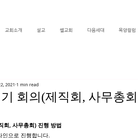
교회소개
설교
쎌교회
다음세대
목양컬럼
22, 2021
1 min read
기 회의(제직회, 사무총회
직회, 사무총회) 진행 방법
온라인으로 진행합니다.