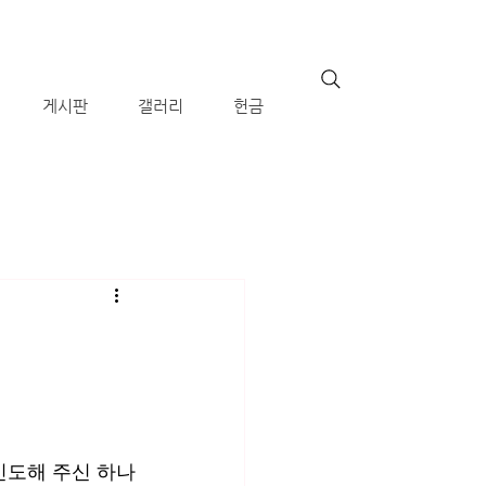
게시판
갤러리
헌금
인도해 주신 하나