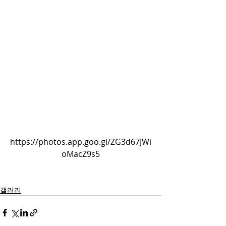
https://photos.app.goo.gl/ZG3d67JWi
oMacZ9s5
갤러리