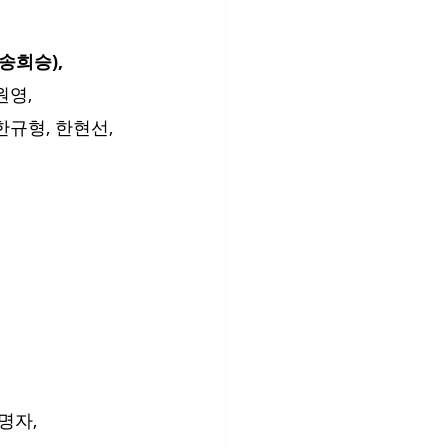
(송희승), 
영, 
한규형, 한현선, 
명자, 