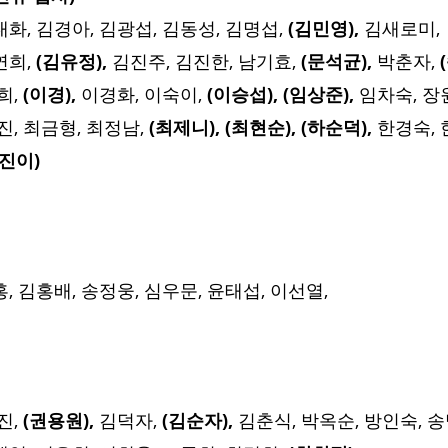
화, 김경아, 김광섭, 김동성, 김명섭, 
(김민영), 
김새로미, 
희, 
(김유정), 
김진주, 김진한, 남기효, 
(문석균), 
박춘자, 
, 
(이경), 
이경화, 이숙이, 
(이승섭), (임상준), 
임차숙, 장원
, 최금형, 최정남, 
(최제니), (최현순), (하순덕), 
한경숙, 
황진이)
홍, 김홍배, 송정웅, 심우문, 윤태섭, 이선열, 
, 
(권용원), 
김덕자, 
(김순자), 
김춘식, 박옥순, 방인숙, 송