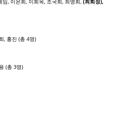
임, 이은희, 이희옥, 조국희, 최명희, 
(최희정), 
, 홍진 (총 4명)
 (총 3명)