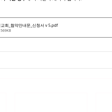
력교회_협약안내문_신청서 v 5
.pdf
 569KB