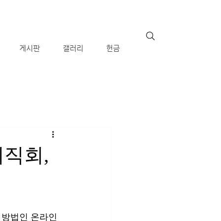
게시판
갤러리
헌금
제직회,
른 방법인 온라인