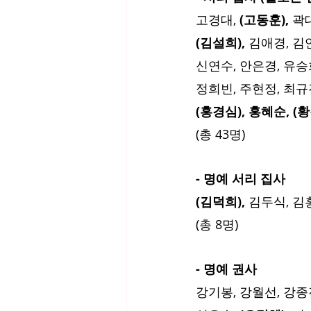
고경대, 
(고동훈), 
곽대
(김설희), 
김애경, 김연
신연수, 안은경, 유승희
정희빈, 주현정, 최규진
(홍경심), 홍혜순, (
(총 43명)
- 명예 서리 집사
(김덕희),
 김두식, 김
(총 8명)
- 명예 권사
강기봉, 강월선, 강종진