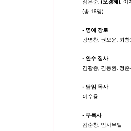
심은순, 
(오경혜), 
이계
(총 18명)
- 명예 장로
강명찬, 권오윤, 최창희
- 안수 집사
김광종, 김동환, 정준용
- 담임 목사
이수용
- 부목사
김순창, 엄사무엘