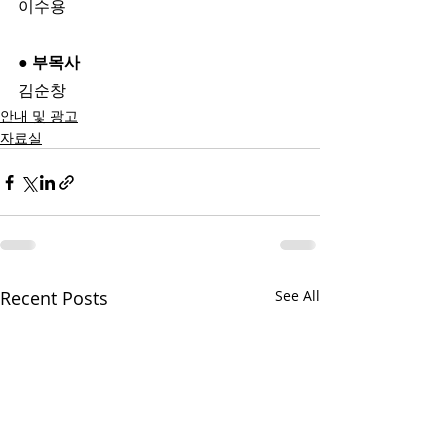
이수용
● 부목사
김순창
안내 및 광고
자료실
Recent Posts
See All