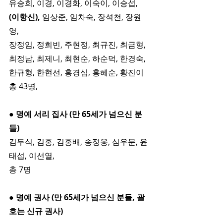
유승희, 이경, 이경화, 이숙이, 이승섭, 
(이항신), 
임상준, 임차숙, 장석천, 장원
영, 
장정임, 정희빈, 주현정, 최규진, 최금형, 
최정남, 최제니, 최현순, 하순덕, 한경숙, 
한규형, 한현선, 홍경심, 홍혜순, 황진이
총 43명,
● 명예 서리 집사 (만 65세가 넘으신 분
들)
김두식, 김홍, 김홍배, 송정웅, 심우문, 윤
태섭, 이선열, 
총 7명
● 명예 권사 (만 65세가 넘으신 분들, 괄
호는 신규 권사)