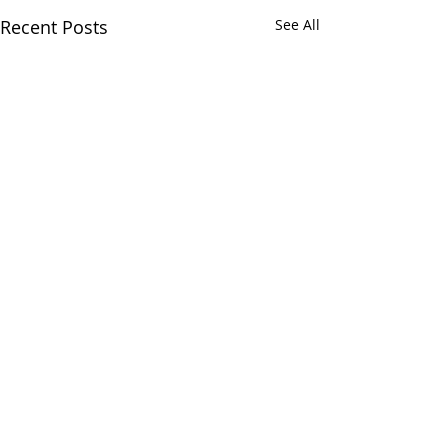
Recent Posts
See All
8.2.2026. 홀리 리듬(Holy
*** 알리는 말씀 (8
***
Rhythm.) 눅5:15, 단 6:10,
삼하 5:18~25(황성주 목
● 존스홉킨스 무료
핵심 요약 본 문서는 황성주 목
Comments
사)