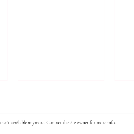
*** 알리는 말씀 (8.7.2026) ***
*** 
***
● 존스홉킨스 무료 청력검사 및 연
● 제
구 프로그램 안내 존스홉킨스 청력
회 제
검사팀에서 60세 이상 한인 어르
isn't available anymore. Contact the site owner for more info.
‘제직
신들을 대상으로 무료 청력선별검
부터 
사와 난청·인지기능 관련 연구 프