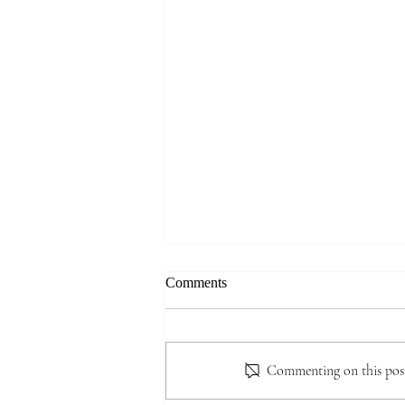
8.2.2026. 홀리 리듬(Holy
Comments
Rhythm.) 눅5:15, 단 6:10, 삼하
5:18~25(황성주 목사)
핵심 요약 본 문서는 황성주 목사
의 설교 내용을 바탕으로, 그리스
Commenting on this post 
도인이 지녀야 할 '홀리 리듬(Holy
Rhythm)'의 개념과 그 실제적 적